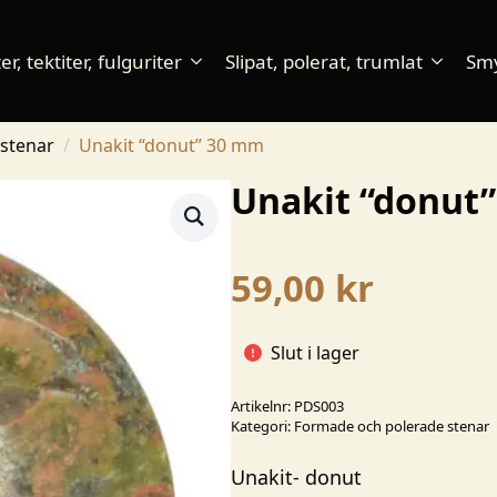
r, tektiter, fulguriter
Slipat, polerat, trumlat
Sm
stenar
Unakit “donut” 30 mm
Unakit “donut
59,00
kr
Slut i lager
Artikelnr:
PDS003
Kategori:
Formade och polerade stenar
Unakit- donut