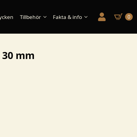
ycken
Tillbehör
Fakta & info
0
” 30 mm