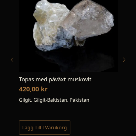
Topas med påväxt muskovit
Pyr
420,00
kr
34
Gilgit, Gilgit-Baltistan, Pakistan
Tre
Lägg Till I Varukorg
Lä