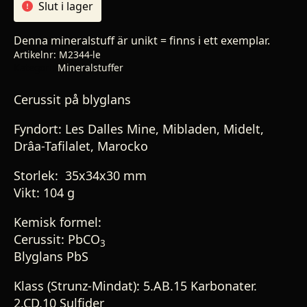
Slut i lager
Denna mineralstuff är unikt = finns i ett exemplar.
Artikelnr:
M2344-le
Kategori:
Mineralstuffer
Cerussit på blyglans
Fyndort: Les Dalles Mine, Mibladen, Midelt,
Drâa-Tafilalet, Marocko
Storlek:
35x34x30 mm
Vikt: 104 g
Kemisk formel:
Cerussit: PbCO
3
Blyglans PbS
Klass (Strunz-Mindat): 5.AB.15 Karbonater.
2.CD.10 Sulfider