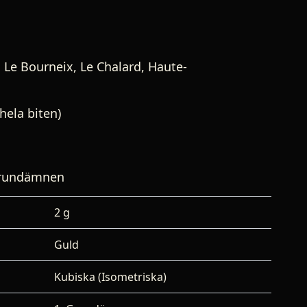
 Le Bourneix, Le Chalard, Haute-
hela biten)
 Grundämnen
2 g
Guld
Kubiska (Isometriska)