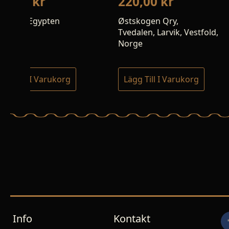
220,00
kr
260,00
kr
Østskogen Qry,
El Hammam Mine,
Tvedalen, Larvik, Vestfold,
Hammam , Khémi
Norge
Rabat-Salé-Kénitr
Marockoo
Lägg Till I Varukorg
Lägg Till I Varu
Info
Kontakt