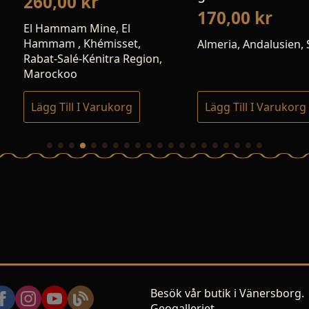
170,00
kr
190,0
 El
sset,
Almeria, Andalusien, Spanien
Jalgaon, N
a Region,
Maharasht
korg
Lägg Till I Varukorg
Lägg Till
Besök vår butik i Vänersborg.
Geogalleriet