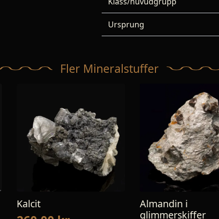
Klass/huvudgrupp
Ursprung
Fler Mineralstuffer
Almandin i
Fluorapof
glimmerskiffer
kalcedo