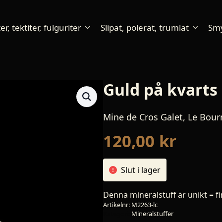
r, tektiter, fulguriter
Slipat, polerat, trumlat
Sm
Guld på kvarts
Mine de Cros Galet, Le Bour
120,00
kr
Slut i lager
Denna mineralstuff är unikt = fi
Artikelnr:
M2263-lc
Kategori:
Mineralstuffer