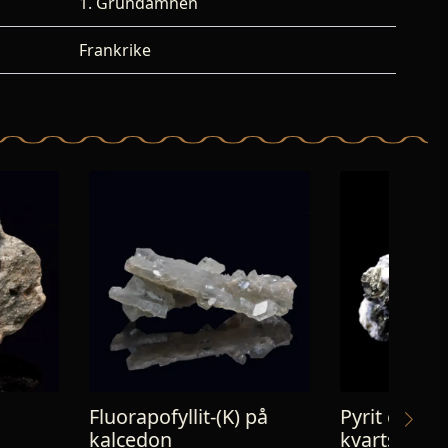
1. Grundämnen
Frankrike
yllit-(K) på
Pyrit efter Pyrrhotit,
Pr
n
kvarts