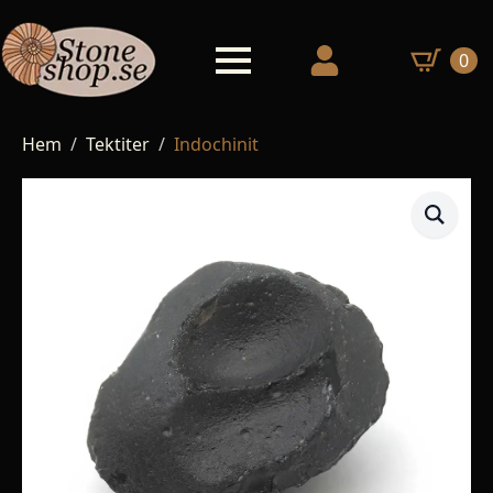
0
Hem
Tektiter
Indochinit