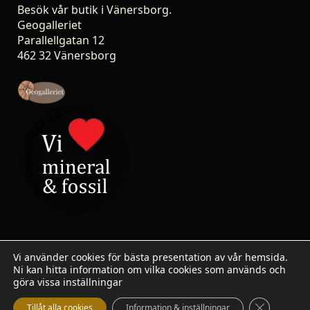
Besök vår butik i Vänersborg.
Geogalleriet
Parallellgatan 12
462 32 Vänersborg
Vi använder cookies för bästa presentation av vår hemsida.
Ni kan hitta information om vilka cookies som används och
© 2007-2026 Stoneshop.se / Geogalleriet - All rights
göra vissa inställningar
reserved.
Close GDP
Tillåt alla cookies
Information & inställningar