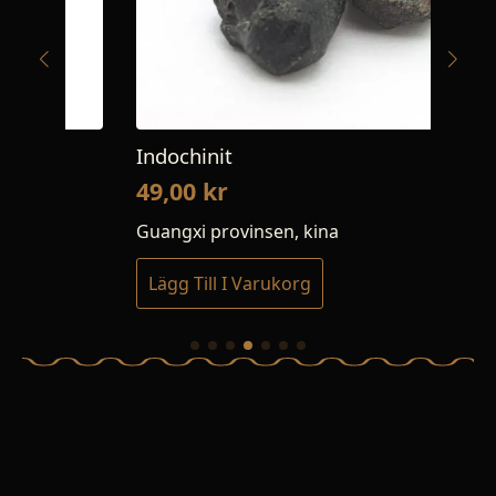
Indochinit
In
49,00
kr
1
Guangxi provinsen, kina
Gu
Lägg Till I Varukorg
L