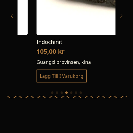
Indochinit
Li
105,00
kr
1
Guangxi provinsen, kina
Vä
Lägg Till I Varukorg
L