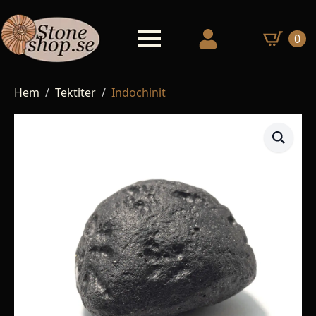
0
Hem
Tektiter
Indochinit