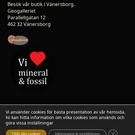
Besök vår butik i Vänersborg.
Geogalleriet
Parallellgatan 12
462 32 Vänersborg
Vi använder cookies för bästa presentation av vår hemsida.
Ni kan hitta information om vilka cookies som används och
© 2007-2026 Stoneshop.se / Geogalleriet - All rights
göra vissa inställningar
reserved.
Close GDP
Tillåt alla cookies
Information & inställningar