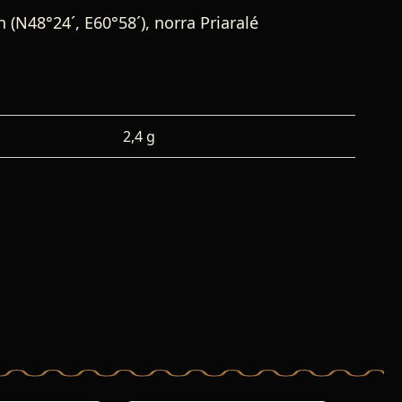
(N48°24´, E60°58´), norra Priaralé
2,4 g