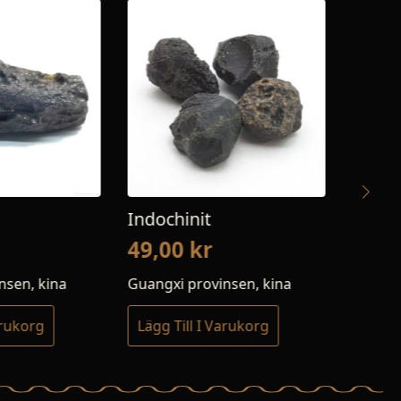
init
Irgizit
0
kr
120,00
kr
 provinsen, kina
Zhamanshin kratern
ill I Varukorg
Lägg Till I Varukorg