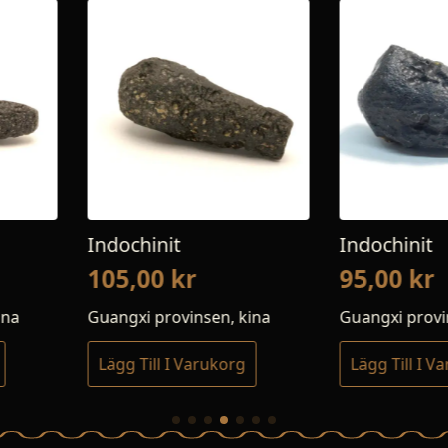
Indochinit
Indoch
95,00
kr
49,0
sen, kina
Guangxi provinsen, kina
Guangxi
rukorg
Lägg Till I Varukorg
Lägg T