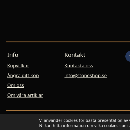
Info
Kontakt
Köpvillkor
Kontakta oss
Ångra ditt köp
info@stoneshop.se
Om oss
Om våra artiklar
Vi använder cookies för bästa presentation av
© 2007-2026 Stoneshop.se / Geogalleriet - All rights rese
Ni kan hitta information om vilka cookies som 