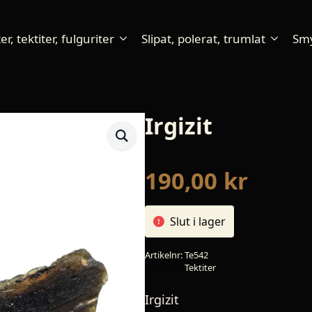
r, tektiter, fulguriter
Slipat, polerat, trumlat
Sm
Irgizit
190,00
kr
Slut i lager
Artikelnr:
Te542
Kategori:
Tektiter
Irgizit