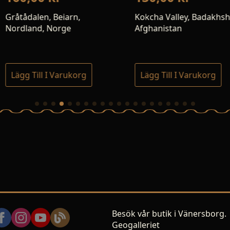
n,
Kokcha Valley, Badakhshan,
El Hammam
Afghanistan
Hammam , 
Rabat-Salé
Marockoo
org
Lägg Till I Varukorg
Lägg Till
Besök vår butik i Vänersborg.
Geogalleriet