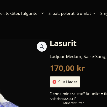
r, tektiter, fulguriter
Slipat, polerat, trumlat
Sm
Lasurit
Ladjuar Medam, Sar-e-Sang,
170,00
kr
Slut i lager
Denna mineralstuff är unikt = fi
Artikelnr:
M2373-lf
Kategori:
Mineralstuffer