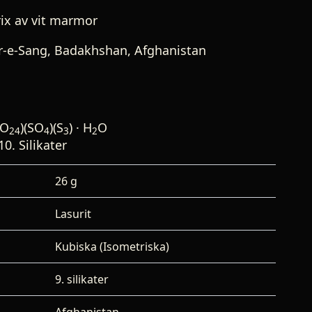
rix av vit marmor
r-e-Sang, Badakhshan, Afghanistan
O
)(SO
)(S
) · H
O
24
4
3
2
0. Silikater
26 g
Lasurit
Kubiska (Isometriska)
9. silikater