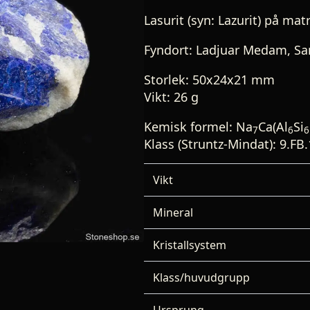
Lasurit (syn: Lazurit) på mat
Fyndort: Ladjuar Medam, Sa
Storlek: 50x24x21 mm
Vikt: 26 g
Kemisk formel: Na
Ca(Al
Si
7
6
6
Klass (Struntz-Mindat): 9.FB.1
Vikt
Mineral
Kristallsystem
Klass/huvudgrupp