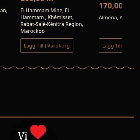
170,00
kr
 Mine, El
Jeb
Khémisset,
Ifr
Almeria, Andalusien, Spanien
-Kénitra Region,
 I Varukorg
Lägg Till I Varukorg
Lä