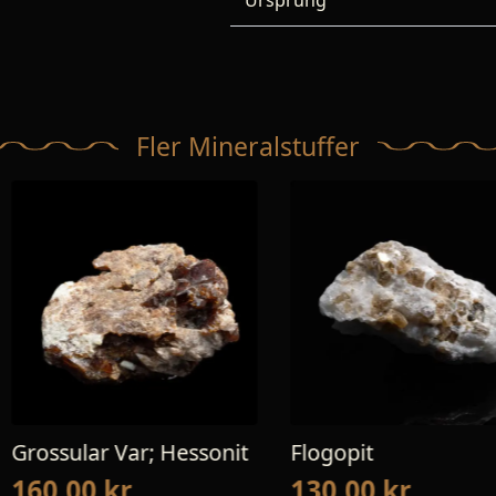
Ursprung
Fler Mineralstuffer
 Hessonit
Flogopit
Kalcit
130,00
kr
260,0