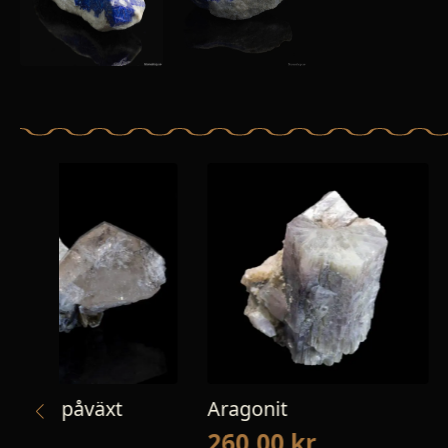
Aragonit
Grossular Var;
260,00
kr
160,00
kr