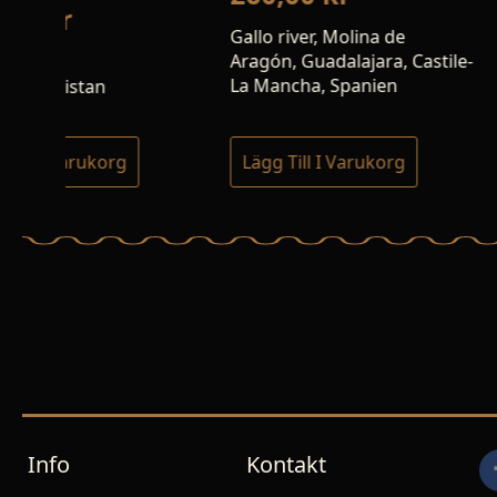
Gallo river, Molina de
Gråtådalen, Beiar
Aragón, Guadalajara, Castile-
Nordland, Norge
La Mancha, Spanien
Lägg Till I Varukorg
Lägg Till I Varuk
Info
Kontakt