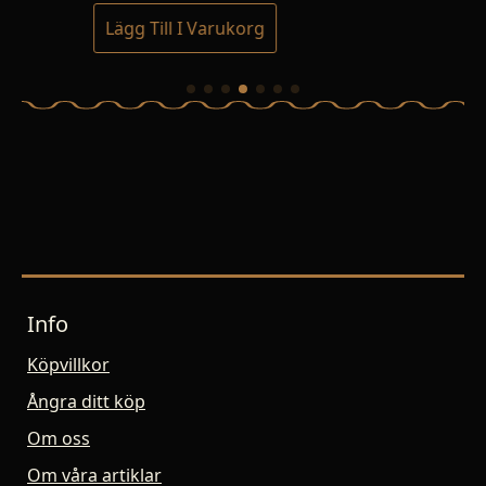
Lägg Till I Varukorg
Lä
Info
Köpvillkor
Ångra ditt köp
Om oss
Om våra artiklar