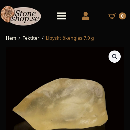
0
Hem
Tektiter
Libyskt ökenglas 7,9 g