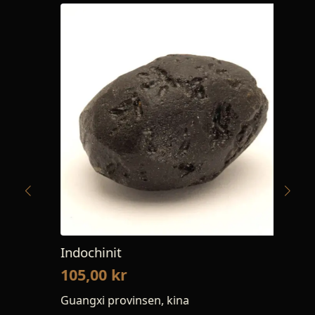
Indochinit
Ind
105,00
kr
10
Guangxi provinsen, kina
Gua