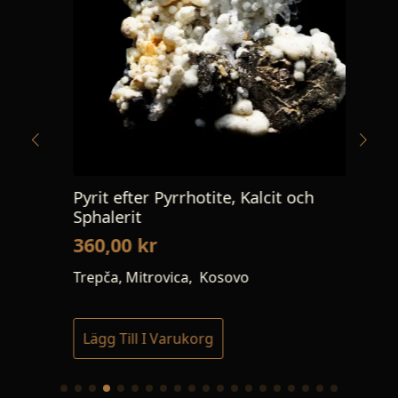
Pyrit efter Pyrrhotite, Kalcit och
He
Sphalerit
19
360,00
kr
Hur
Trepča, Mitrovica, Kosovo
Lägg Till I Varukorg
Lä