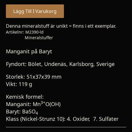
Lägg Till I Varukorg
Denna mineralstuff är unikt = finns i ett exemplar.
Artikelnr:
M2390-ld
Kategori:
Mineralstuffer
Manganit på Baryt
Fyndort: Bölet, Undenäs, Karlsborg, Sverige
Storlek:
51x37x39 mm
Vikt: 119 g
Kemisk formel:
3+
Manganit: Mn
O(OH)
Baryt: BaSO
4
Klass (Nickel-Strunz 10): 4. Oxider, 7. Sulfater