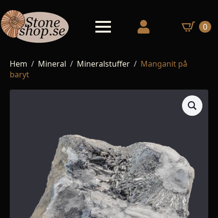
0
Hem
Mineral
Mineralstuffer
Manganit på
baryt