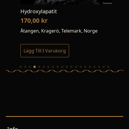
Hydroxylapatit
Cel
170,00
kr
12
Åtangen, Kragerö, Telemark, Norge
Wha
Lägg Till I Varukorg
Lä