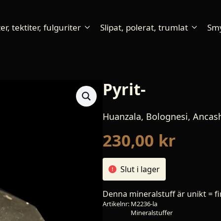
r, tektiter, fulguriter
Slipat, polerat, trumlat
Sm
Pyrit-
Huanzala, Bolognesi, Ancas
230,00
kr
Slut i lager
Denna mineralstuff är unikt = fi
Artikelnr:
M2236-la
Kategori:
Mineralstuffer