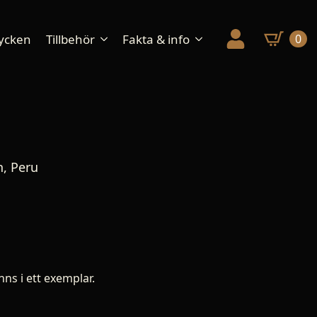
ycken
Tillbehör
Fakta & info
0
h, Peru
nns i ett exemplar.