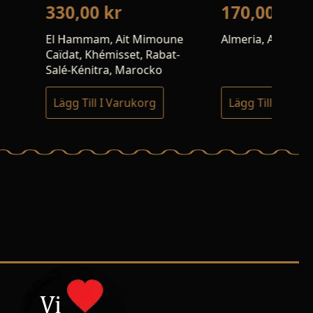
0
kr
170,00
kr
4
, Ait Mimoune
Almeria, Andalusien, Spanien
Gilg
émisset, Rabat-
Bal
ra, Marocko
 I Varukorg
Lägg Till I Varukorg
Lä