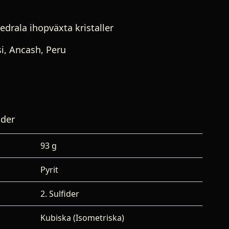
edrala ihopväxta kristaller
i, Ancash, Peru
ider
93 g
Pyrit
2. Sulfider
Kubiska (Isometriska)