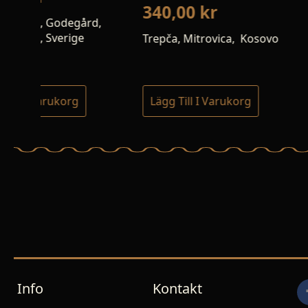
340,00
kr
,
Carchelejo, Carche
Andalusien, Span
Trepča, Mitrovica, Kosovo
Lägg Till I Varukorg
Lägg Till I Varuk
Info
Kontakt