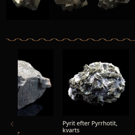
Pyrit efter Pyrrhotit,
Prehnit
kvarts
90,00
kr