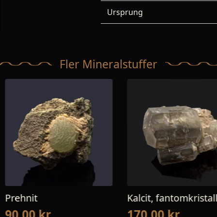
Ursprung
Fler Mineralstuffer
Kalcit, fantomkristaller
Kalcit vit
kristalla
170,00
kr