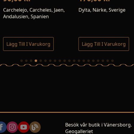
330,0
les, Jaen,
Dylta, Närke, Sverige
ien
El Hammam
Caïdat, Kh
Salé-Kénit
org
Lägg Till I Varukorg
Lägg Till
Besök vår butik i Vänersborg.
Geogalleriet