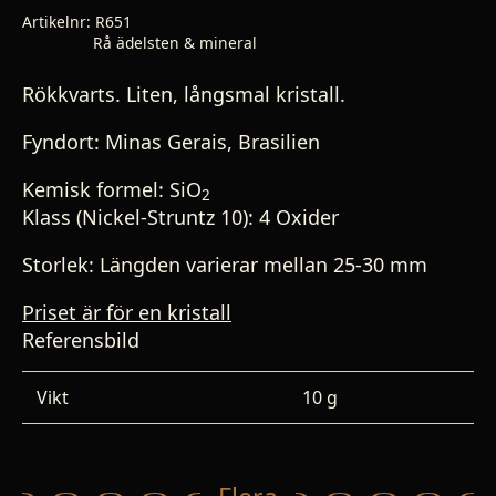
mängd
Artikelnr:
R651
Kategori:
Rå ädelsten & mineral
Rökkvarts. Liten, långsmal kristall.
Fyndort: Minas Gerais, Brasilien
Kemisk formel:
SiO
2
Klass (Nickel-Struntz 10): 4 Oxider
Storlek: Längden varierar mellan 25-30 mm
Priset är för en kristall
Referensbild
Vikt
10 g