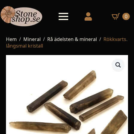
0
Hem
Mineral
Rå ädelsten & mineral
Rökkvarts.
långsmal kristall