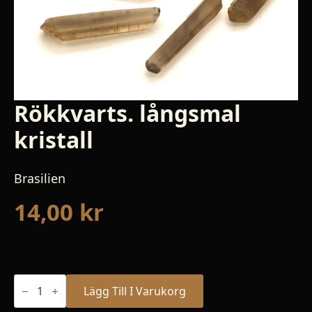
Rökkvarts. långsmal
kristall
Brasilien
14,00
kr
38 i lager
Rökkvarts.
långsmal
Lägg Till I Varukorg
kristall