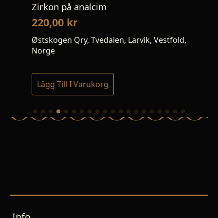
Zirkon på analcim
Hyd
220,00
kr
17
ra,
Østskogen Qry, Tvedalen, Larvik, Vestfold,
Åta
Norge
Lägg Till I Varukorg
Lä
Info