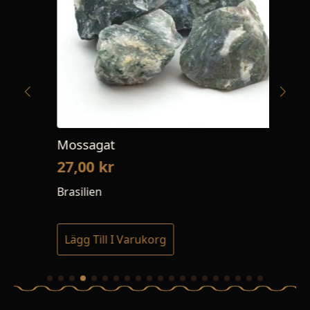
Mossagat
Am
27,00
kr
22
Brasilien
Sve
Lägg Till I Varukorg
Lä