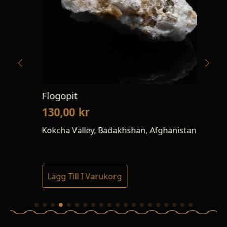
Flogopit
Arf
130,00
kr
21
Kokcha Valley, Badakhshan, Afghanistan
Mou
Lägg Till I Varukorg
Lä