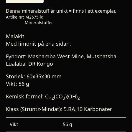
Denna mineralstuff är unikt = finns i ett exemplar.
Artikelnr:
M2575-ld
Kategori:
Mineralstuffer
Malakit
Med limonit på ena sidan.
Fyndort: Mashamba West Mine, Mutshatsha,
Lualaba, DR Kongo
Storlek: 60x35x30 mm
Vikt: 56 g
Kemisk formel: Cu
(CO
)(OH)
2
3
2
Klass (Struntz-Mindat): 5.BA.10 Karbonater
Vikt
56 g