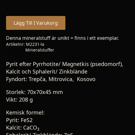
1 i lager
Lägg Till I Varukorg
Denna mineralstuff är unikt = finns i ett exemplar.
Artikelnr:
M2231-la
Kategori:
Mineralstuffer
Pyrit efter Pyrrhotite/ Magnetkis (psedomorf),
Kalcit och Sphalerit/ Zinkblände
Fyndort: Trepča, Mitrovica, Kosovo
Storlek: 70x70x45 mm
Vikt: 208 g
Kemisk formel:
Pyrit: FeS2
Kalcit: CaCO
3