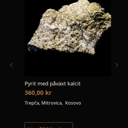
Pyrit med påväxt kalcit
Flu
360,00
kr
19
Trepča, Mitrovica, Kosovo
Jal