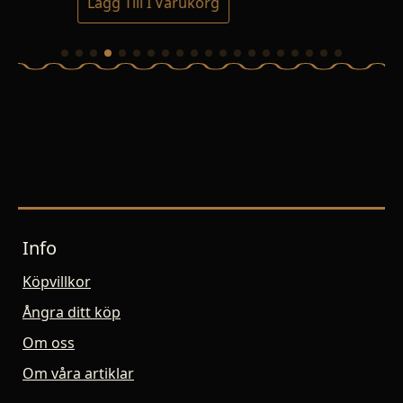
Lägg Till I Varukorg
Lä
Info
Köpvillkor
Ångra ditt köp
Om oss
Om våra artiklar