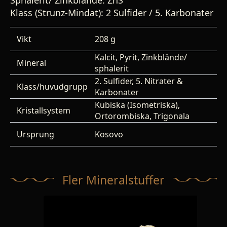
Sphalerit/ Zinkblände: ZnS
Klass (Strunz-Mindat): 2 Sulfider / 5. Karbonater
Vikt
208 g
Kalcit, Pyrit, Zinkblände/
Mineral
sphalerit
2. Sulfider, 5. Nitrater &
Klass/huvudgrupp
Karbonater
Kubiska (Isometriska),
Kristallsystem
Ortorombiska, Trigonala
Ursprung
Kosovo
Fler Mineralstuffer