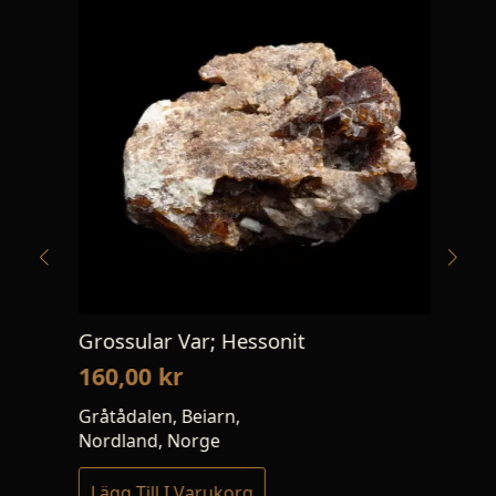
Grossular Var; Hessonit
Ma
160,00
kr
14
Gråtådalen, Beiarn,
Böl
Nordland, Norge
Lägg Till I Varukorg
Lä