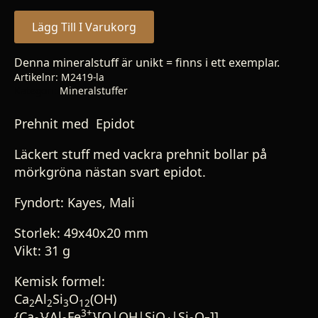
Lägg Till I Varukorg
Denna mineralstuff är unikt = finns i ett exemplar.
Artikelnr:
M2419-la
Kategori:
Mineralstuffer
Prehnit med Epidot
Läckert stuff med vackra prehnit bollar på
mörkgröna nästan svart epidot.
Fyndort: Kayes, Mali
Storlek: 49x40x20 mm
Vikt: 31 g
Kemisk formel:
Ca
Al
Si
O
(OH)
2
2
3
12
3+
{Ca
}{Al
Fe
}[O|OH|SiO
|Si
O
]]