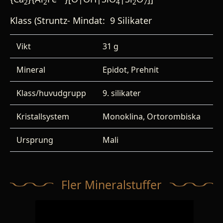
2
2
4
2
7
Klass (Struntz- Mindat: 9 Silikater
Vikt
31 g
Mineral
Epidot, Prehnit
Klass/huvudgrupp
9. silikater
Kristallsystem
Monoklina, Ortorombiska
Ursprung
Mali
Fler Mineralstuffer