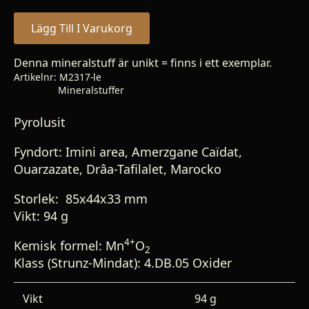
Lägg Till I Varukorg
Denna mineralstuff är unikt = finns i ett exemplar.
Artikelnr:
M2317-le
Kategori:
Mineralstuffer
Pyrolusit
Fyndort: Imini area, Amerzgane Caïdat,
Ouarzazate, Drâa-Tafilalet, Marocko
Storlek:
85x44x33 mm
Vikt: 94 g
4+
Kemisk formel: Mn
O
2
Klass (Strunz-Mindat): 4.DB.05 Oxider
Vikt
94 g