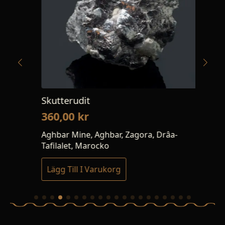
Skutterudit
Flo
360,00
kr
13
Aghbar Mine, Aghbar, Zagora, Drâa-
Kok
Tafilalet, Marocko
Lägg Till I Varukorg
Lä