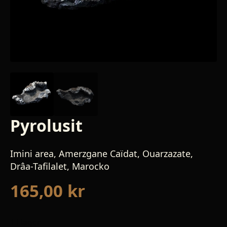
Pyrolusit
Imini area, Amerzgane Caïdat, Ouarzazate,
Drâa-Tafilalet, Marocko
165,00
kr
1 i lager