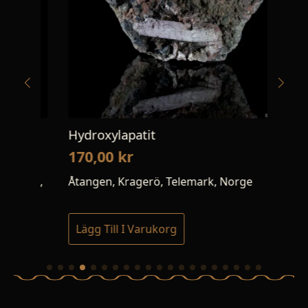
Hydroxylapatit
Elb
170,00
kr
12
te,
Åtangen, Kragerö, Telemark, Norge
Min
Lägg Till I Varukorg
Lä