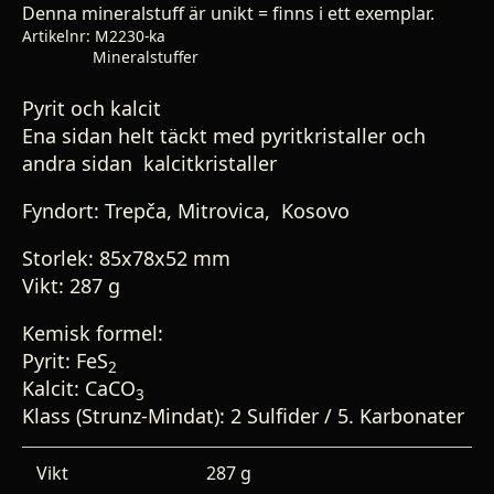
Denna mineralstuff är unikt = finns i ett exemplar.
Artikelnr:
M2230-ka
Kategori:
Mineralstuffer
Pyrit och kalcit
Ena sidan helt täckt med pyritkristaller och
andra sidan kalcitkristaller
Fyndort: Trepča, Mitrovica, Kosovo
Storlek: 85x78x52 mm
Vikt: 287 g
Kemisk formel:
Pyrit: FeS
2
Kalcit: CaCO
3
Klass (Strunz-Mindat): 2 Sulfider / 5. Karbonater
Vikt
287 g