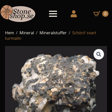
0
Hem
Mineral
Mineralstuffer
Schörl/ svart
turmalin