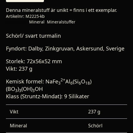
Denna mineralstuff är unikt = finns i ett exemplar.
Artikelnr:
M2225-kb
Kategorier:
Mineral
,
Mineralstuffer
Schörl/ svart turmalin
Fyndort: Dalby, Zinkgruvan, Askersund, Sverige
Storlek: 72x56x52 mm
Vikt: 237 g
2+
Kemisk formel: NaFe
Al
(Si
O
)
3
6
6
18
(BO
)
(OH)
OH
3
3
3
Klass (Struntz-Mindat): 9 Silikater
Vikt
237 g
Mineral
Schörl