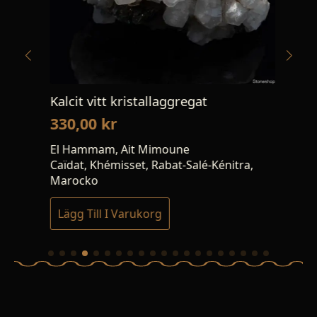
Kalcit vitt kristallaggregat
Ma
330,00
kr
14
El Hammam, Ait Mimoune
Böl
Caïdat, Khémisset, Rabat-Salé-Kénitra,
Marocko
Lägg Till I Varukorg
Lä