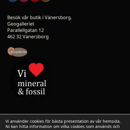
Besök vår butik i Vänersborg.
Geogalleriet
Parallellgatan 12
462 32 Vänersborg
Vi använder cookies för bästa presentation av vår hemsida.
Ni kan hitta information om vilka cookies som används och
© 2007-2026 Stoneshop.se / Geogalleriet - All rights