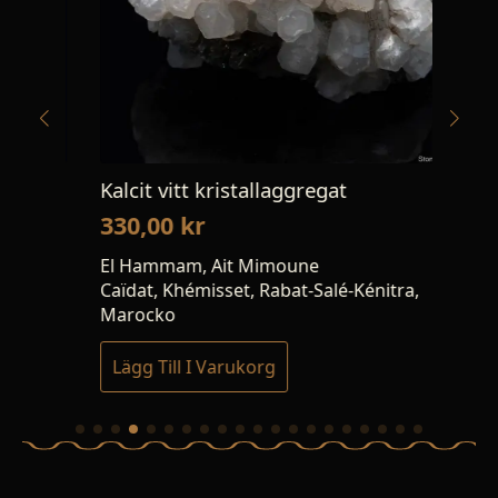
Kalcit vitt kristallaggregat
Ge
330,00
kr
39
El Hammam, Ait Mimoune
Car
Caïdat, Khémisset, Rabat-Salé-Kénitra,
Bre
Marocko
Lägg Till I Varukorg
Lä