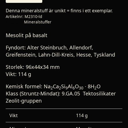
Denna mineralstuff är unikt = finns i ett exemplar.
Artikelnr:
M2310-ld
Kategori:
Mineralstuffer
Mesolit på basalt
Fyndort: Alter Steinbruch, Allendorf,
Greifenstein, Lahn-Dill-Kreis, Hesse, Tyskland
Storlek: 96x44x34 mm
Vikt: 114 g
Kemisk formel: Na
Ca
Si
Al
O
· 8H
O
2
2
9
6
30
2
Klass (Struntz-Mindat): 9.GA.05 Tektosilikater
Zeolit-gruppen
Vikt
114 g