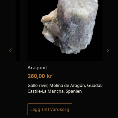
Aragonit
Elb
260,00
kr
12
Gallo river, Molina de Aragón, Guadalajara,
Min
Castile-La Mancha, Spanien
Lägg Till I Varukorg
Lä