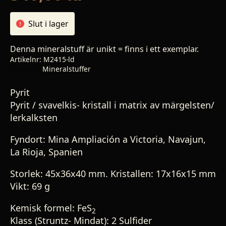
Slut i lager
Denna mineralstuff är unikt = finns i ett exemplar.
Artikelnr:
M2415-ld
Kategori:
Mineralstuffer
Pyrit
Pyrit / svavelkis- kristall i matrix av märgelsten/
lerkalksten
Fyndort: Mina Ampliación a Victoria, Navajun,
La Rioja, Spanien
Storlek: 45x36x40 mm. Kristallen: 17x16x15 mm
Vikt: 69 g
Kemisk formel: FeS
2
Klass (Struntz- Mindat): 2 Sulfider