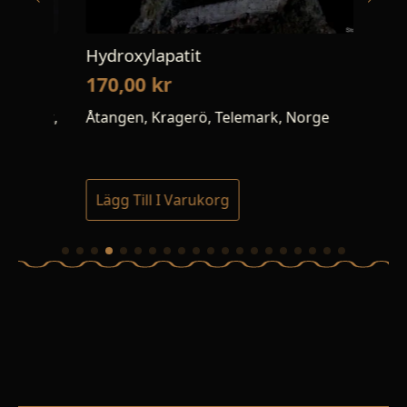
Hydroxylapatit
Pr
170,00
kr
90
set,
Åtangen, Kragerö, Telemark, Norge
Car
Sp
Lägg Till I Varukorg
Lä