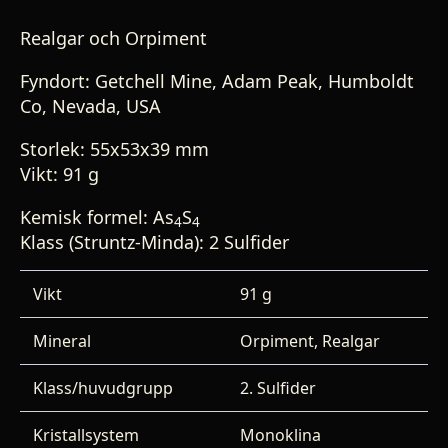
Realgar och Orpiment
Fyndort: Getchell Mine, Adam Peak, Humboldt
Co, Nevada, USA
Storlek: 55x53x39 mm
Vikt: 91 g
Kemisk formel: As
S
4
4
Klass (Struntz-Minda): 2 Sulfider
Vikt
91 g
Mineral
Orpiment, Realgar
Klass/huvudgrupp
2. Sulfider
Kristallsystem
Monoklina