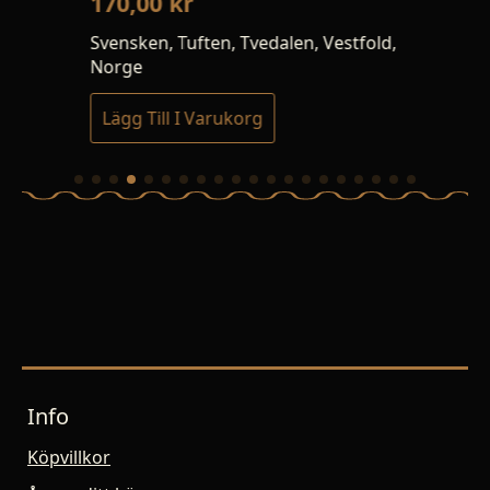
170,00
kr
16
Svensken, Tuften, Tvedalen, Vestfold,
Hål
Norge
Lägg Till I Varukorg
Lä
Info
Köpvillkor