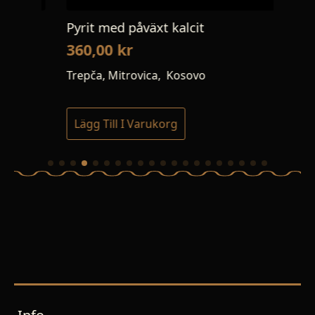
Pyrit med påväxt kalcit
Ars
360,00
kr
23
Trepča, Mitrovica, Kosovo
Tou
Lägg Till I Varukorg
Lä